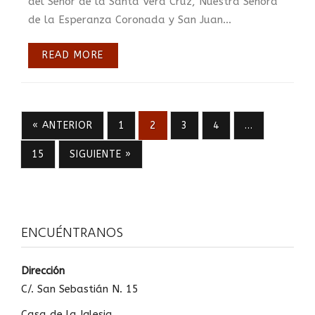
del Señor de la Santa Vera Cruz, Nuestra Señora
de la Esperanza Coronada y San Juan...
READ MORE
« ANTERIOR
1
2
3
4
…
15
SIGUIENTE »
ENCUÉNTRANOS
Dirección
C/. San Sebastián N. 15
Casa de la Iglesia