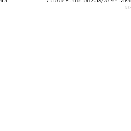
r a
Ciclo de Formación 2018/2019 – La Fa
NE