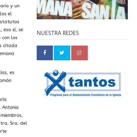
ario y un
los el
Estatutos
 eso sí, se
NUESTRA REDES
 con los
a citada
 semana
ías, es
Ramón
aría
. Antonio
e miembros,
ra. Sra. del
arte