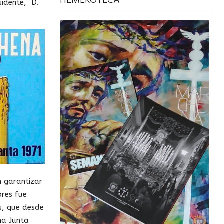
HEMEROTECA
sidente, D.
n garantizar
ores fue
es, que desde
na Junta