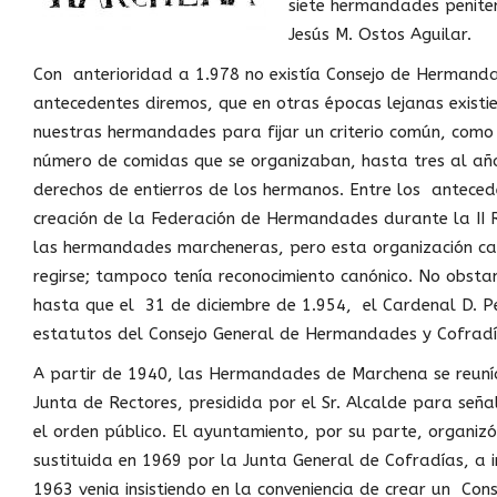
siete hermandades peniten
Jesús M. Ostos Aguilar.
Con anterioridad a 1.978 no existía Consejo de Hermand
antecedentes diremos, que en otras épocas lejanas existie
nuestras hermandades para fijar un criterio común, como 
número de comidas que se organizaban, hasta tres al año
derechos de entierros de los hermanos. Entre los antece
creación de la Federación de Hermandades durante la II R
las hermandades marcheneras, pero esta organización car
regirse; tampoco tenía reconocimiento canónico. No obst
hasta que el 31 de diciembre de 1.954, el Cardenal D. 
estatutos del Consejo General de Hermandades y Cofradía
A partir de 1940, las Hermandades de Marchena se reuní
Junta de Rectores, presidida por el Sr. Alcalde para señ
el orden público. El ayuntamiento, por su parte, organi
sustituida en 1969 por la Junta General de Cofradías, a i
1963 venia insistiendo en la conveniencia de crear un Co