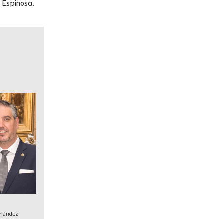
 Espinosa.
rnández