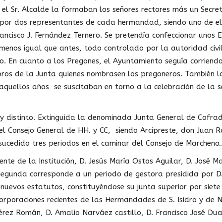
r el Sr. Alcalde la formaban los señores rectores más un Secret
por dos representantes de cada hermandad, siendo uno de el
ancisco J. Fernández Ternero. Se pretendía confeccionar unos 
enos igual que antes, todo controlado por la autoridad civil,
. En cuanto a los Pregones, el Ayuntamiento seguía corriendo
ros de la Junta quienes nombrasen los pregoneros. También l
aquellos años se suscitaban en torno a la celebración de la
uy distinto. Extinguida la denominada Junta General de Cofrad
el Consejo General de HH. y CC, siendo Arcipreste, don Juan 
sucedido tres periodos en el caminar del Consejo de Marchena.
te de la Institución, D. Jesús María Ostos Aguilar, D. José M
 segunda corresponde a un periodo de gestora presidida por D
nuevos estatutos, constituyéndose su junta superior por siet
poraciones recientes de las Hermandades de S. Isidro y de Nt
Pérez Román, D. Amalio Narváez castillo, D. Francisco José Du