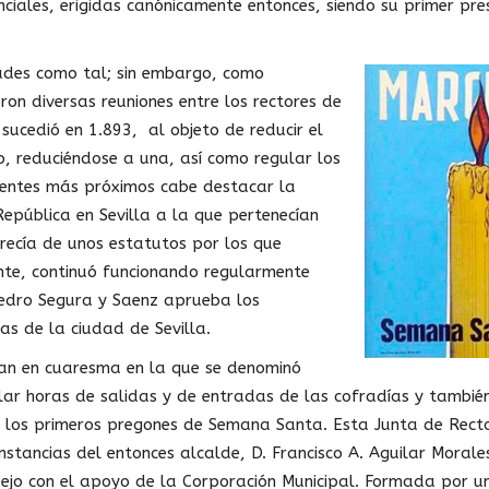
ciales, erigidas canónicamente entonces, siendo su primer pre
ades como tal; sin embargo, como
ron diversas reuniones entre los rectores de
sucedió en 1.893, al objeto de reducir el
, reduciéndose a una, así como regular los
dentes más próximos cabe destacar la
epública en Sevilla a la que pertenecían
ecía de unos estatutos por los que
ante, continuó funcionando regularmente
Pedro Segura y Saenz aprueba los
s de la ciudad de Sevilla.
an en cuaresma en la que se denominó
alar horas de salidas y de entradas de las cofradías y tambié
zó los primeros pregones de Semana Santa. Esta Junta de Rect
nstancias del entonces alcalde, D. Francisco A. Aguilar Moral
nsejo con el apoyo de la Corporación Municipal. Formada por u