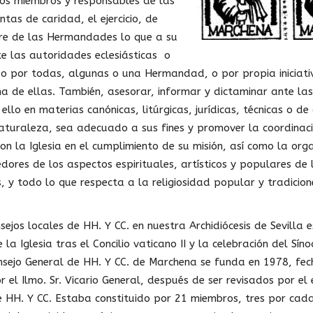
os miembros y responsables de las
tas de caridad, el ejercicio, de
bre de las Hermandades lo que a su
te las autoridades eclesiásticas o
o por todas, algunas o una Hermandad, o por propia iniciativ
a de ellas. También, asesorar, informar y dictaminar ante las
lo en materias canónicas, litúrgicas, jurídicas, técnicas o de
naturaleza, sea adecuado a sus fines y promover la coordinaci
 la Iglesia en el cumplimiento de su misión, así como la org
dores de los aspectos espirituales, artísticos y populares de 
y todo lo que respecta a la religiosidad popular y tradicione
sejos locales de HH. Y CC. en nuestra Archidiócesis de Sevilla 
 la Iglesia tras el Concilio vaticano II y la celebración del Sín
nsejo General de HH. Y CC. de Marchena se funda en 1978, fec
 el Ilmo. Sr. Vicario General, después de ser revisados por el
 HH. Y CC. Estaba constituido por 21 miembros, tres por cad