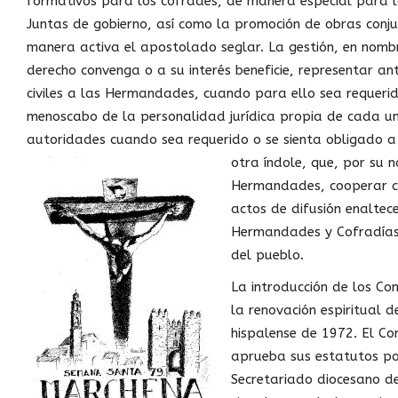
formativos para los cofrades, de manera especial para l
Juntas de gobierno, así como la promoción de obras conjun
manera activa el apostolado seglar. La gestión, en nom
derecho convenga o a su interés beneficie, representar an
civiles a las Hermandades, cuando para ello sea requerid
menoscabo de la personalidad jurídica propia de cada un
autoridades cuando sea requerido o se sienta obligado a el
otra índole, que, por su 
Hermandades, cooperar con
actos de difusión enaltece
Hermandades y Cofradías, 
del pueblo.
La introducción de los Con
la renovación espiritual de
hispalense de 1972. El Co
aprueba sus estatutos por
Secretariado diocesano de