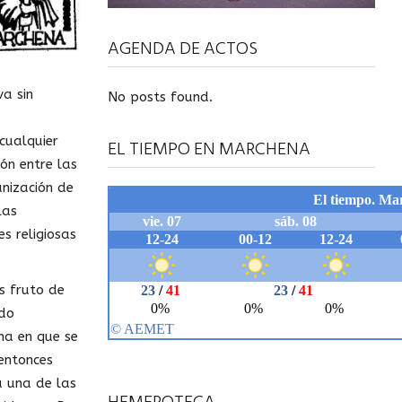
AGENDA DE ACTOS
a sin
No posts found.
 cualquier
EL TIEMPO EN MARCHENA
ón entre las
anización de
las
s religiosas
es fruto de
odo
ha en que se
 entonces
a una de las