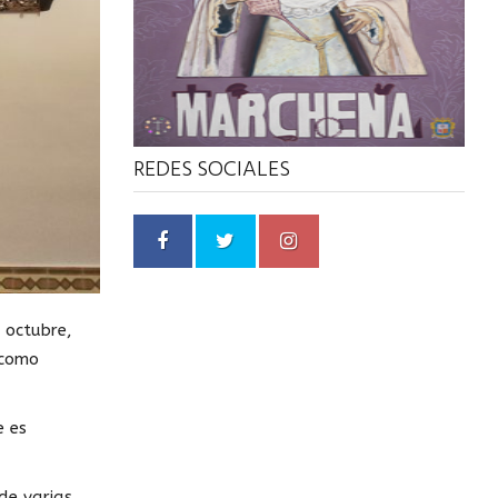
REDES SOCIALES
 octubre,
 como
e es
de varias