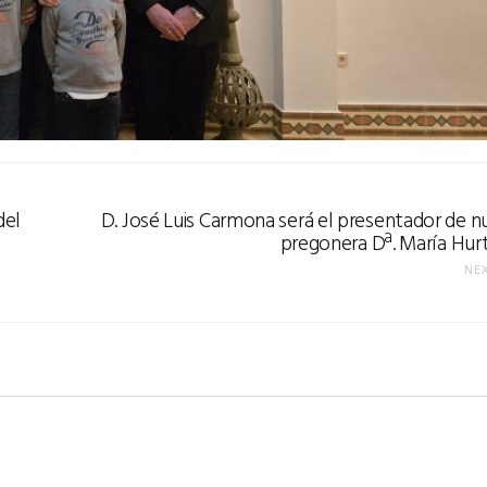
del
D. José Luis Carmona será el presentador de n
pregonera Dª. María Hur
NE