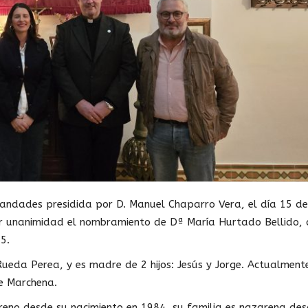
mandades presidida por D. Manuel Chaparro Vera, el día 15 de
or unanimidad el nombramiento de Dª María Hurtado Bellido,
5.
ueda Perea, y es madre de 2 hijos: Jesús y Jorge. Actualment
de Marchena.
no desde su nacimiento en 1984, su familia es nazarena des