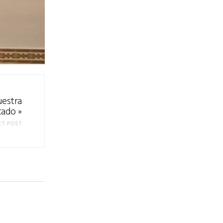
uestra
tado
»
XT POST